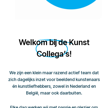
Welkom bij de Kunst
Collega’s!
We zijn een klein maar razend actief team dat
zich dagelijks inzet voor beeldend kunstenaars
én kunstliefhebbers, zowel in Nederland en
België, maar ook daarbuiten.
Elke dag werken wij met passie en plezier om