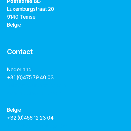
Postadres BE:
Luxemburgstraat 20
9140 Temse
België
Contact
Nederland
+31 (0)475 79 40 03
hallo@dekunstcollegas.nl
www.dekunstcollegas.nl
België
‭+32 (0)456 12 23 04‬
info@dekunstcollegas.be