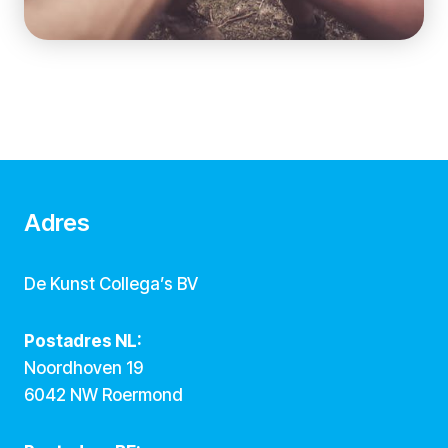
Adres
De Kunst Collega’s BV
Postadres NL:
Noordhoven 19
6042 NW Roermond