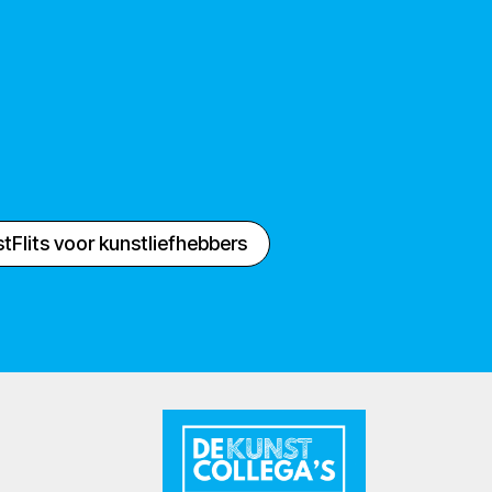
tFlits voor kunstliefhebbers