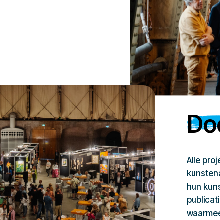
Doe
Alle pro
kunstena
hun kuns
publicat
waarmee 