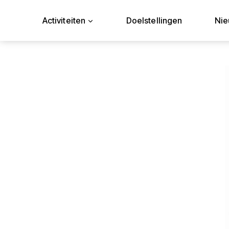
Doorgaan
naar
Activiteiten
Doelstellingen
Ni
inhoud