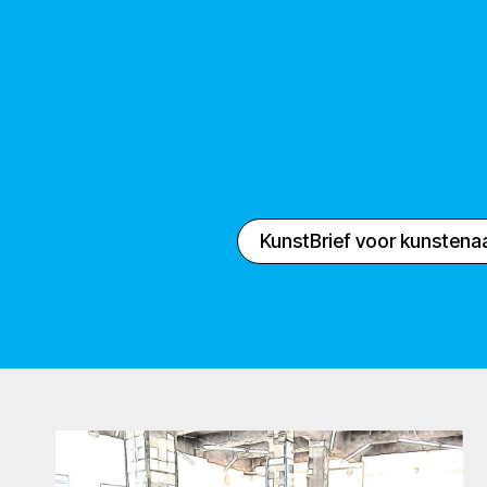
KunstBrief voor kunstena