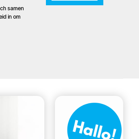
zich samen
eid in om