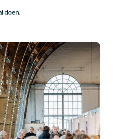
al doen.
232323