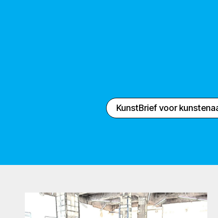
KunstBrief voor kunstena