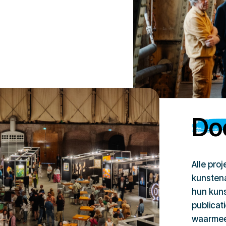
Doe
Alle pro
kunstena
hun kuns
publicat
waarmee 