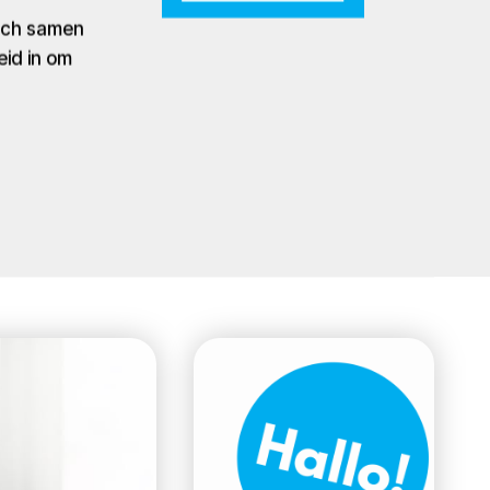
zich samen
eid in om