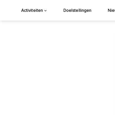
Doorgaan
naar
Activiteiten
Doelstellingen
Ni
inhoud