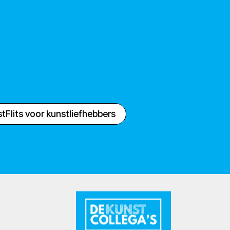
tFlits voor kunstliefhebbers