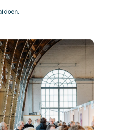
al doen.
232323