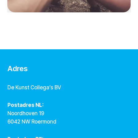
Adres
De Kunst Collega’s BV
Postadres NL:
Noordhoven 19
6042 NW Roermond