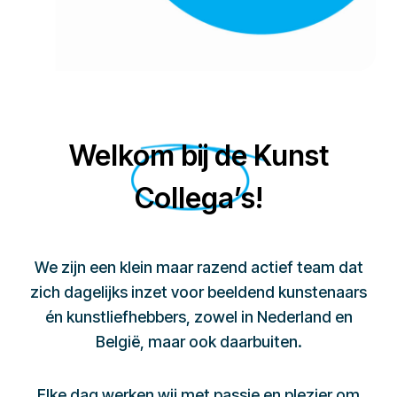
Welkom bij de Kunst
Collega’s!
We zijn een klein maar razend actief team dat
zich dagelijks inzet voor beeldend kunstenaars
én kunstliefhebbers, zowel in Nederland en
België, maar ook daarbuiten.
Elke dag werken wij met passie en plezier om