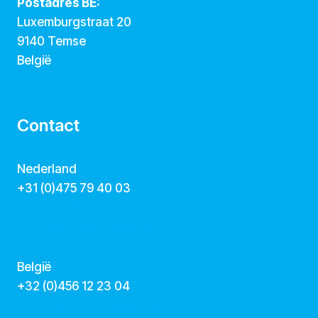
Postadres BE:
Luxemburgstraat 20
9140 Temse
België
Contact
Nederland
+31 (0)475 79 40 03
hallo@dekunstcollegas.nl
www.dekunstcollegas.nl
België
‭+32 (0)456 12 23 04‬
info@dekunstcollegas.be