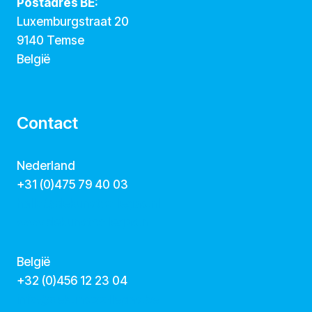
Postadres BE:
Luxemburgstraat 20
9140 Temse
België
Contact
Nederland
+31 (0)475 79 40 03
hallo@dekunstcollegas.nl
www.dekunstcollegas.nl
België
‭+32 (0)456 12 23 04‬
info@dekunstcollegas.be