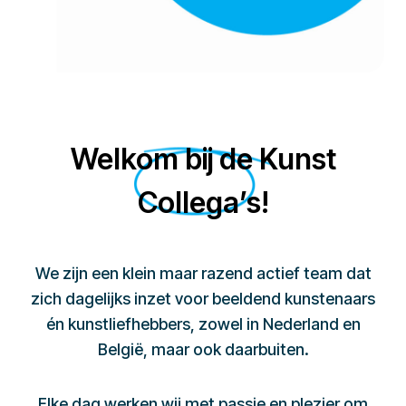
Welkom bij de Kunst
Collega’s!
We zijn een klein maar razend actief team dat
zich dagelijks inzet voor beeldend kunstenaars
én kunstliefhebbers, zowel in Nederland en
België, maar ook daarbuiten.
Elke dag werken wij met passie en plezier om