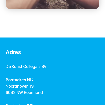
Adres
De Kunst Collega’s BV
Postadres NL:
Noordhoven 19
6042 NW Roermond