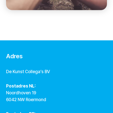
Adres
De Kunst Collega’s BV
Postadres NL:
Noordhoven 19
6042 NW Roermond