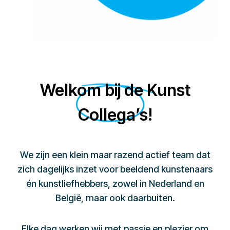
Welkom bij de Kunst
Collega’s!
We zijn een klein maar razend actief team dat
zich dagelijks inzet voor beeldend kunstenaars
én kunstliefhebbers, zowel in Nederland en
België, maar ook daarbuiten.
Elke dag werken wij met passie en plezier om