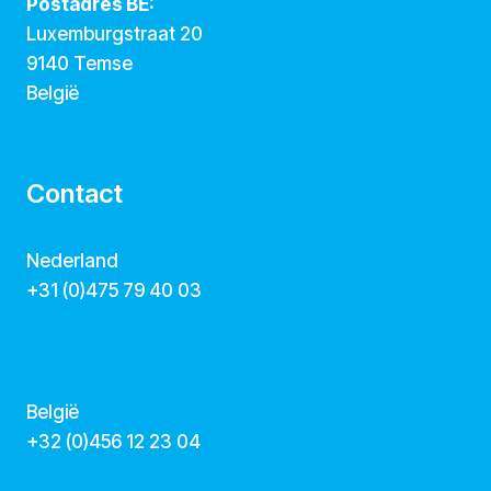
Postadres BE:
Luxemburgstraat 20
9140 Temse
België
Contact
Nederland
+31 (0)475 79 40 03
hallo@dekunstcollegas.nl
www.dekunstcollegas.nl
België
‭+32 (0)456 12 23 04‬
info@dekunstcollegas.be