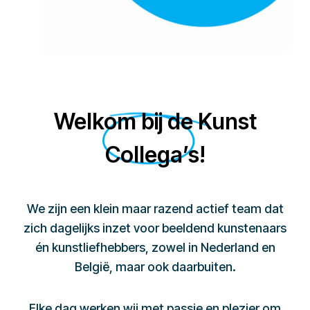
Welkom bij de Kunst
Collega’s!
We zijn een klein maar razend actief team dat
zich dagelijks inzet voor beeldend kunstenaars
én kunstliefhebbers, zowel in Nederland en
België, maar ook daarbuiten.
Elke dag werken wij met passie en plezier om