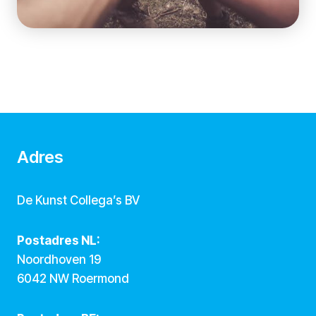
Adres
De Kunst Collega’s BV
Postadres NL:
Noordhoven 19
6042 NW Roermond