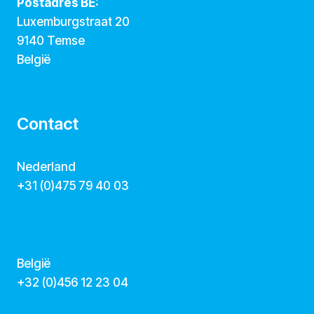
Postadres BE:
Luxemburgstraat 20
9140 Temse
België
Contact
Nederland
+31 (0)475 79 40 03
hallo@dekunstcollegas.nl
www.dekunstcollegas.nl
België
‭+32 (0)456 12 23 04‬
info@dekunstcollegas.be