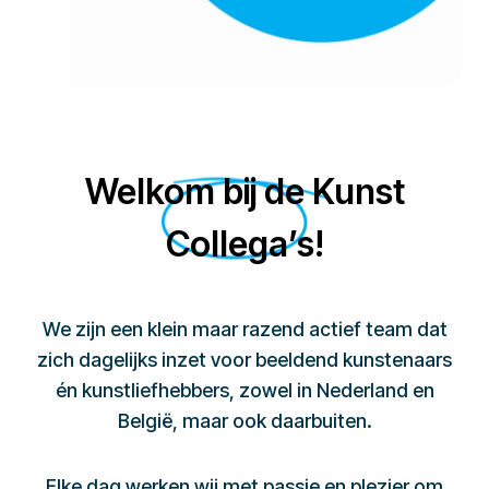
Welkom bij de Kunst
Collega’s!
We zijn een klein maar razend actief team dat
zich dagelijks inzet voor beeldend kunstenaars
én kunstliefhebbers, zowel in Nederland en
België, maar ook daarbuiten.
Elke dag werken wij met passie en plezier om