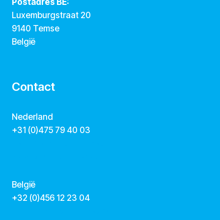
Postadres BE:
Luxemburgstraat 20
9140 Temse
België
Contact
Nederland
+31 (0)475 79 40 03
hallo@dekunstcollegas.nl
www.dekunstcollegas.nl
België
‭+32 (0)456 12 23 04‬
info@dekunstcollegas.be