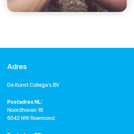
Adres
De Kunst Collega’s BV
Postadres NL:
Noordhoven 19
6042 NW Roermond