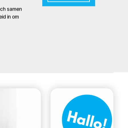
zich samen
eid in om