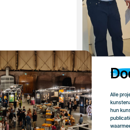
Doe
Alle pro
kunstena
hun kuns
publicat
waarmee 