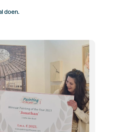
al doen.
232323