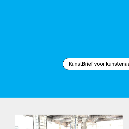
KunstBrief voor kunstena