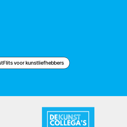
tFlits voor kunstliefhebbers