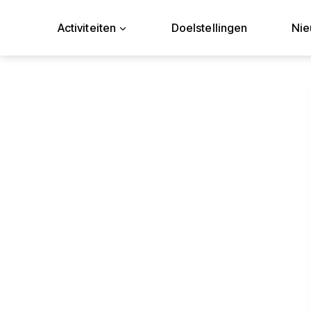
Doorgaan
naar
Activiteiten
Doelstellingen
Ni
inhoud