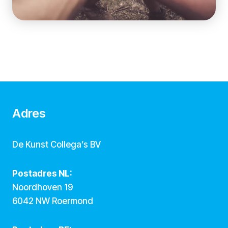
Adres
De Kunst Collega’s BV
Postadres NL:
Noordhoven 19
6042 NW Roermond