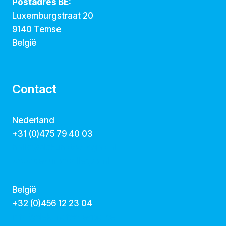
Postadres BE:
Luxemburgstraat 20
9140 Temse
België
Contact
Nederland
+31 (0)475 79 40 03
hallo@dekunstcollegas.nl
www.dekunstcollegas.nl
België
‭+32 (0)456 12 23 04‬
info@dekunstcollegas.be