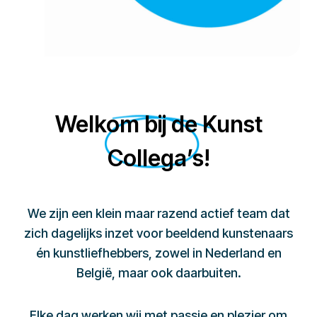
Welkom bij de Kunst
Collega’s!
We zijn een klein maar razend actief team dat
zich dagelijks inzet voor beeldend kunstenaars
én kunstliefhebbers, zowel in Nederland en
België, maar ook daarbuiten.
Elke dag werken wij met passie en plezier om