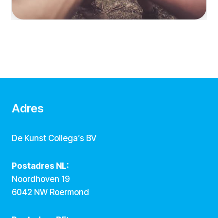
Adres
De Kunst Collega’s BV
Postadres NL:
Noordhoven 19
6042 NW Roermond