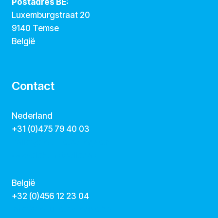
Postadres BE:
Luxemburgstraat 20
9140 Temse
België
Contact
Nederland
+31 (0)475 79 40 03
hallo@dekunstcollegas.nl
www.dekunstcollegas.nl
België
‭+32 (0)456 12 23 04‬
info@dekunstcollegas.be