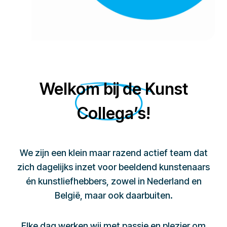
Welkom bij de Kunst
Collega’s!
We zijn een klein maar razend actief team dat
zich dagelijks inzet voor beeldend kunstenaars
én kunstliefhebbers, zowel in Nederland en
België, maar ook daarbuiten.
Elke dag werken wij met passie en plezier om