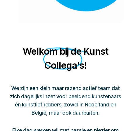
Welkom bij de Kunst
Collega’s!
We zijn een klein maar razend actief team dat
zich dagelijks inzet voor beeldend kunstenaars
én kunstliefhebbers, zowel in Nederland en
België, maar ook daarbuiten.
Elke dag werken wij met passie en plezier om