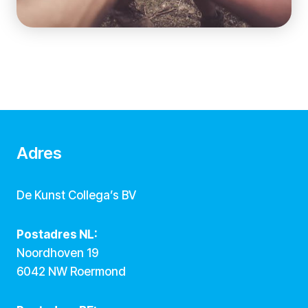
Adres
De Kunst Collega’s BV
Postadres NL:
Noordhoven 19
6042 NW Roermond