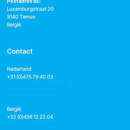
Postadres BE:
Luxemburgstraat 20
9140 Temse
België
Contact
Nederland
+31 (0)475 79 40 03
hallo@dekunstcollegas.nl
www.dekunstcollegas.nl
België
‭+32 (0)456 12 23 04‬
info@dekunstcollegas.be