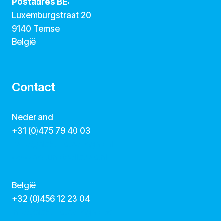
Postadres BE:
Luxemburgstraat 20
9140 Temse
België
Contact
Nederland
+31 (0)475 79 40 03
hallo@dekunstcollegas.nl
www.dekunstcollegas.nl
België
‭+32 (0)456 12 23 04‬
info@dekunstcollegas.be