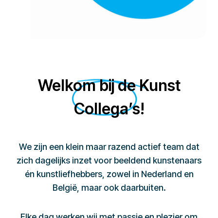
Welkom bij de Kunst
Collega’s!
We zijn een klein maar razend actief team dat
zich dagelijks inzet voor beeldend kunstenaars
én kunstliefhebbers, zowel in Nederland en
België, maar ook daarbuiten.
Elke dag werken wij met passie en plezier om