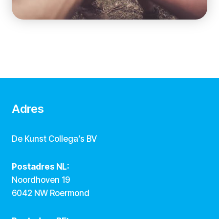
Adres
De Kunst Collega’s BV
Postadres NL:
Noordhoven 19
6042 NW Roermond