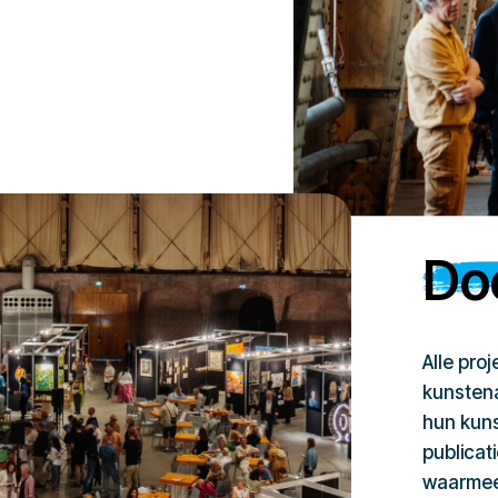
Doe
Alle pro
kunstena
hun kuns
publicat
waarmee 