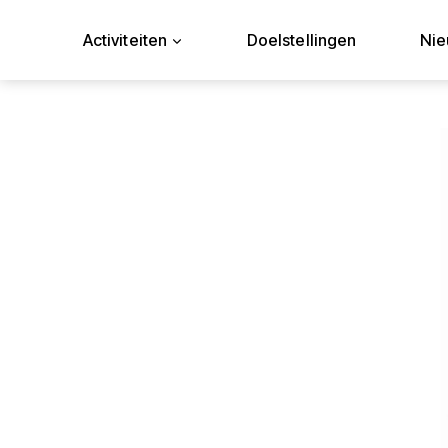
Doorgaan
naar
Activiteiten
Doelstellingen
Ni
inhoud