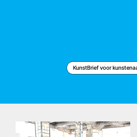
KunstBrief voor kunstena