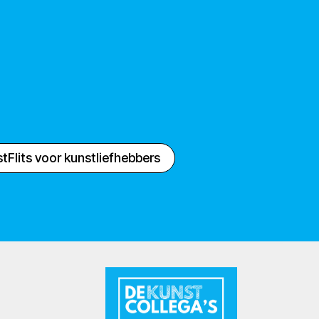
tFlits voor kunstliefhebbers