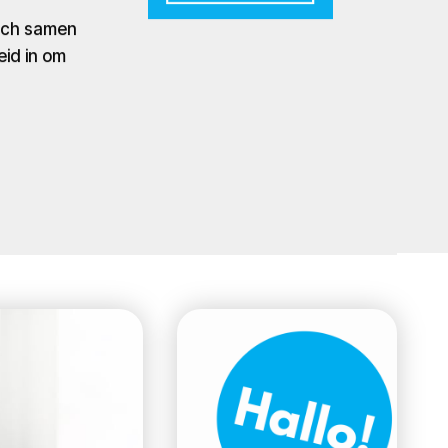
zich samen
eid in om