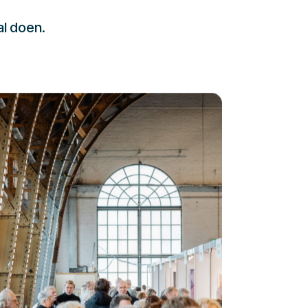
al doen.
232323