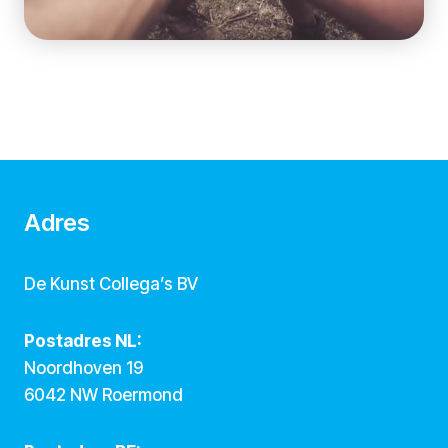
Adres
De Kunst Collega’s BV
Postadres NL:
Noordhoven 19
6042 NW Roermond