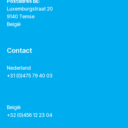
Postadres BE:
Luxemburgstraat 20
9140 Temse
België
Contact
Nederland
+31 (0)475 79 40 03
hallo@dekunstcollegas.nl
www.dekunstcollegas.nl
België
‭+32 (0)456 12 23 04‬
info@dekunstcollegas.be