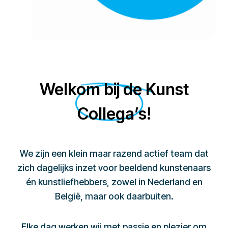
Welkom bij de Kunst
Collega’s!
We zijn een klein maar razend actief team dat
zich dagelijks inzet voor beeldend kunstenaars
én kunstliefhebbers, zowel in Nederland en
België, maar ook daarbuiten.
Elke dag werken wij met passie en plezier om