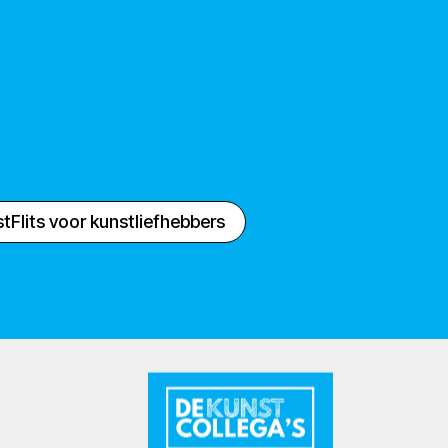
tFlits voor kunstliefhebbers