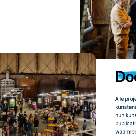
Doe
Alle pro
kunstena
hun kuns
publicat
waarmee 