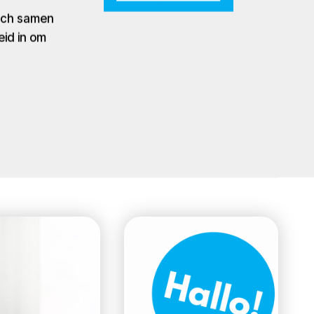
zich samen
eid in om