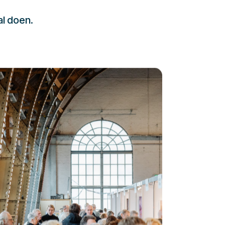
al doen.
232323