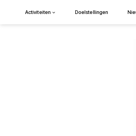
Doorgaan
naar
Activiteiten
Doelstellingen
Ni
inhoud