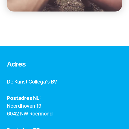
Adres
De Kunst Collega’s BV
Postadres NL:
Noordhoven 19
6042 NW Roermond