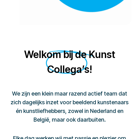
Welkom bij de Kunst
Collega’s!
We zijn een klein maar razend actief team dat
zich dagelijks inzet voor beeldend kunstenaars
én kunstliefhebbers, zowel in Nederland en
België, maar ook daarbuiten.
Elke dag werken wij met passie en plezier om