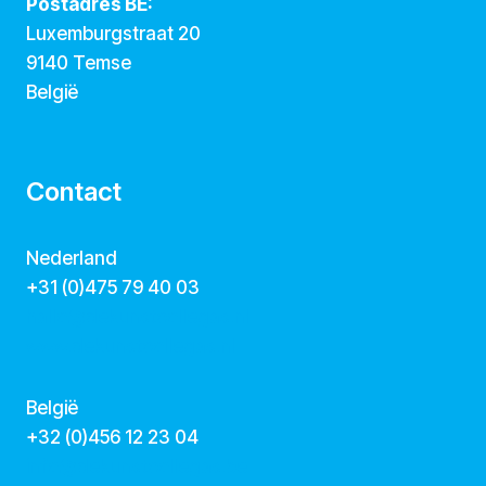
Postadres BE:
Luxemburgstraat 20
9140 Temse
België
Contact
Nederland
+31 (0)475 79 40 03
hallo@dekunstcollegas.nl
www.dekunstcollegas.nl
België
‭+32 (0)456 12 23 04‬
info@dekunstcollegas.be