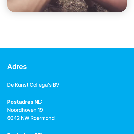
Adres
De Kunst Collega’s BV
Postadres NL:
Noordhoven 19
6042 NW Roermond