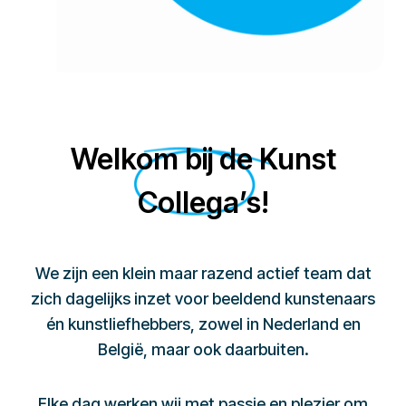
Welkom bij de Kunst
Collega’s!
We zijn een klein maar razend actief team dat
zich dagelijks inzet voor beeldend kunstenaars
én kunstliefhebbers, zowel in Nederland en
België, maar ook daarbuiten.
Elke dag werken wij met passie en plezier om