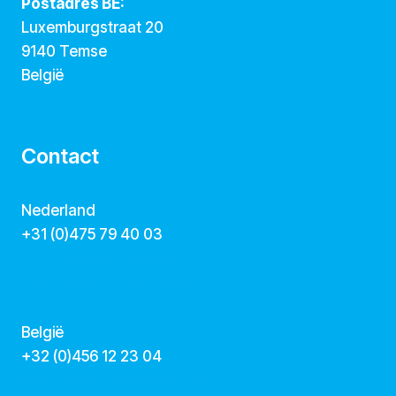
Postadres BE:
Luxemburgstraat 20
9140 Temse
België
Contact
Nederland
+31 (0)475 79 40 03
hallo@dekunstcollegas.nl
www.dekunstcollegas.nl
België
‭+32 (0)456 12 23 04‬
info@dekunstcollegas.be