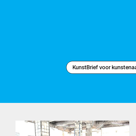
KunstBrief voor kunstena