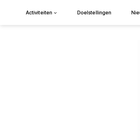
Doorgaan
naar
Activiteiten
Doelstellingen
Ni
inhoud