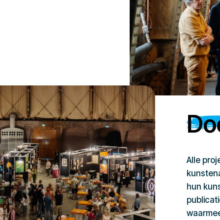
Doe
Alle pro
kunstena
hun kuns
publicat
waarmee 