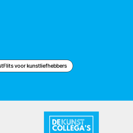
tFlits voor kunstliefhebbers