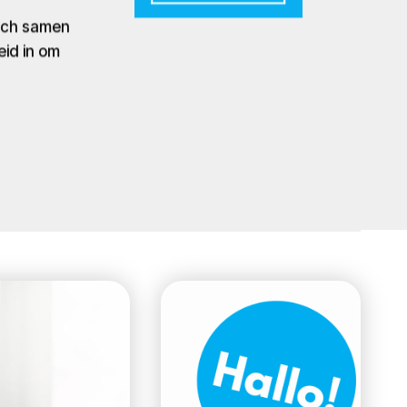
zich samen
eid in om