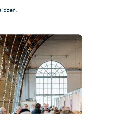
al doen.
232323