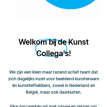
Welkom bij de Kunst
Collega’s!
We zijn een klein maar razend actief team dat
zich dagelijks inzet voor beeldend kunstenaars
én kunstliefhebbers, zowel in Nederland en
België, maar ook daarbuiten.
Elke dag werken wij met passie en plezier om