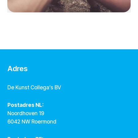
Adres
De Kunst Collega’s BV
Postadres NL:
Noordhoven 19
6042 NW Roermond