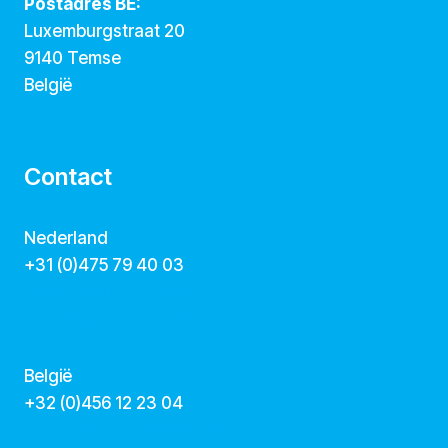
Postadres BE:
Luxemburgstraat 20
9140 Temse
België
Contact
Nederland
+31 (0)475 79 40 03
hallo@dekunstcollegas.nl
www.dekunstcollegas.nl
België
‭+32 (0)456 12 23 04‬
info@dekunstcollegas.be