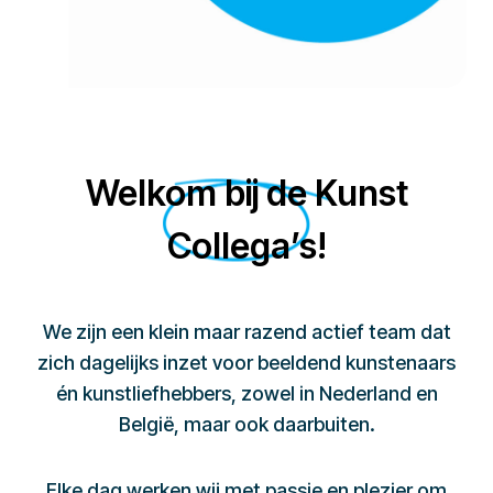
Welkom bij de Kunst
Collega’s!
We zijn een klein maar razend actief team dat
zich dagelijks inzet voor beeldend kunstenaars
én kunstliefhebbers, zowel in Nederland en
België, maar ook daarbuiten.
Elke dag werken wij met passie en plezier om