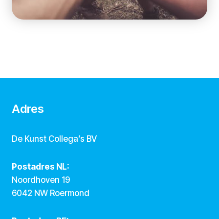
Adres
De Kunst Collega’s BV
Postadres NL:
Noordhoven 19
6042 NW Roermond