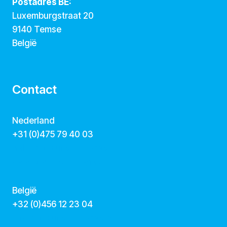
Postadres BE:
Luxemburgstraat 20
9140 Temse
België
Contact
Nederland
+31 (0)475 79 40 03
hallo@dekunstcollegas.nl
www.dekunstcollegas.nl
België
‭+32 (0)456 12 23 04‬
info@dekunstcollegas.be