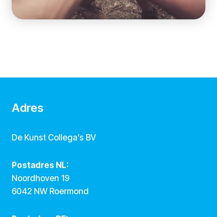
Adres
De Kunst Collega’s BV
Postadres NL:
Noordhoven 19
6042 NW Roermond