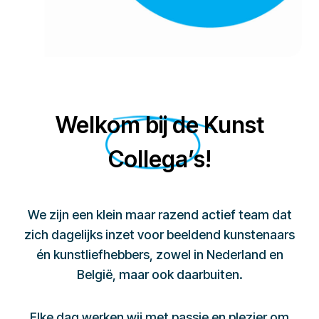
Welkom bij de Kunst
Collega’s!
We zijn een klein maar razend actief team dat
zich dagelijks inzet voor beeldend kunstenaars
én kunstliefhebbers, zowel in Nederland en
België, maar ook daarbuiten.
Elke dag werken wij met passie en plezier om