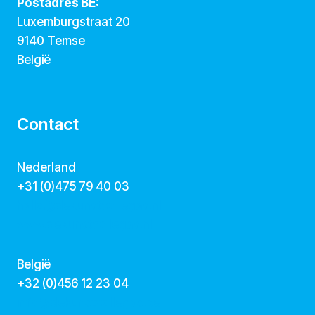
Postadres BE:
Luxemburgstraat 20
9140 Temse
België
Contact
Nederland
+31 (0)475 79 40 03
hallo@dekunstcollegas.nl
www.dekunstcollegas.nl
België
‭+32 (0)456 12 23 04‬
info@dekunstcollegas.be