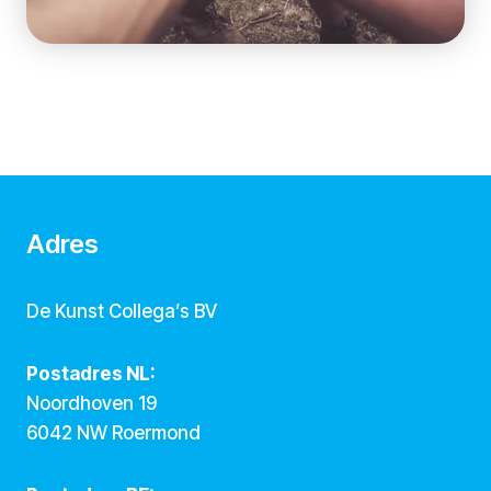
Adres
De Kunst Collega’s BV
Postadres NL:
Noordhoven 19
6042 NW Roermond