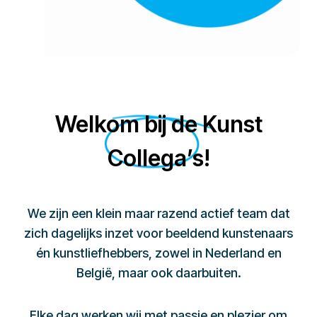
Welkom bij de Kunst
Collega’s!
We zijn een klein maar razend actief team dat
zich dagelijks inzet voor beeldend kunstenaars
én kunstliefhebbers, zowel in Nederland en
België, maar ook daarbuiten.
Elke dag werken wij met passie en plezier om