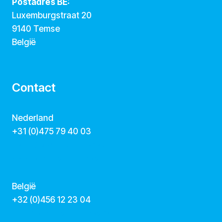
Postadres BE:
Luxemburgstraat 20
9140 Temse
België
Contact
Nederland
+31 (0)475 79 40 03
hallo@dekunstcollegas.nl
www.dekunstcollegas.nl
België
‭+32 (0)456 12 23 04‬
info@dekunstcollegas.be