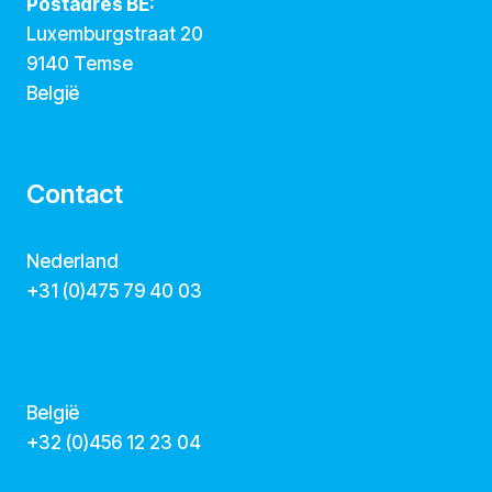
Postadres BE:
Luxemburgstraat 20
9140 Temse
België
Contact
Nederland
+31 (0)475 79 40 03
hallo@dekunstcollegas.nl
www.dekunstcollegas.nl
België
‭+32 (0)456 12 23 04‬
info@dekunstcollegas.be