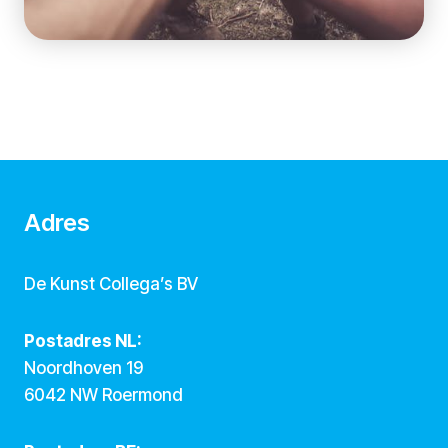
Adres
De Kunst Collega’s BV
Postadres NL:
Noordhoven 19
6042 NW Roermond