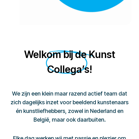
Welkom bij de Kunst
Collega’s!
We zijn een klein maar razend actief team dat
zich dagelijks inzet voor beeldend kunstenaars
én kunstliefhebbers, zowel in Nederland en
België, maar ook daarbuiten.
Elke dag werken wij met passie en plezier om