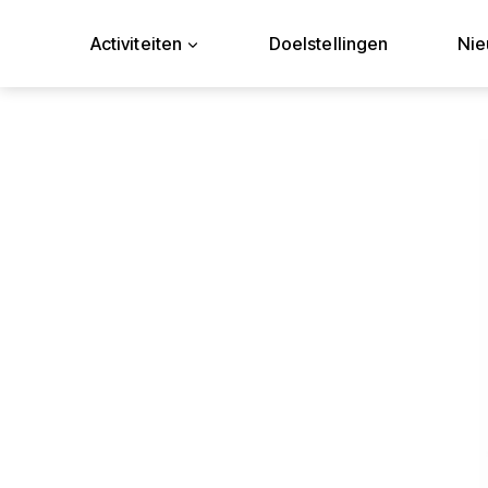
Doorgaan
naar
Activiteiten
Doelstellingen
Ni
inhoud