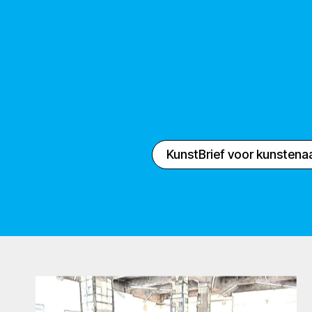
KunstBrief voor kunstena