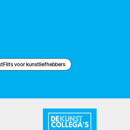
tFlits voor kunstliefhebbers