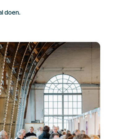
al doen.
232323