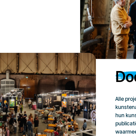
Doe
Alle pro
kunstena
hun kuns
publicat
waarmee 