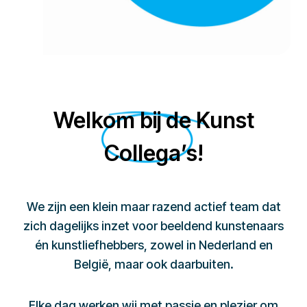
Welkom bij de Kunst
Collega’s!
We zijn een klein maar razend actief team dat
zich dagelijks inzet voor beeldend kunstenaars
én kunstliefhebbers, zowel in Nederland en
België, maar ook daarbuiten.
Elke dag werken wij met passie en plezier om