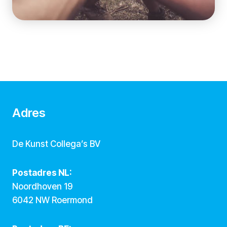
Adres
De Kunst Collega’s BV
Postadres NL:
Noordhoven 19
6042 NW Roermond