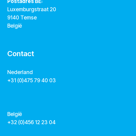
Postadres BE:
Luxemburgstraat 20
9140 Temse
België
Contact
Nederland
+31 (0)475 79 40 03
hallo@dekunstcollegas.nl
www.dekunstcollegas.nl
België
‭+32 (0)456 12 23 04‬
info@dekunstcollegas.be